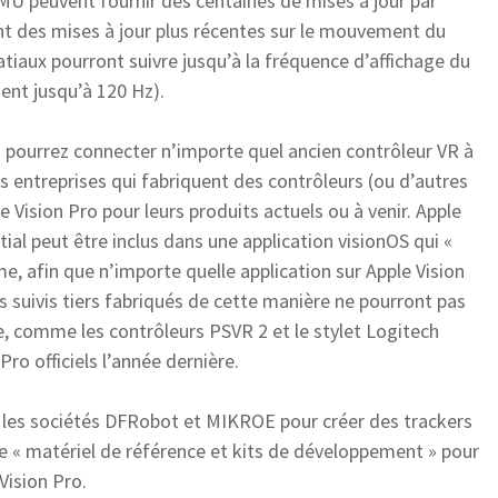
IMU peuvent fournir des centaines de mises à jour par
nt des mises à jour plus récentes sur le mouvement du
atiaux pourront suivre jusqu’à la fréquence d’affichage du
nt jusqu’à 120 Hz).
s pourrez connecter n’importe quel ancien contrôleur VR à
 les entreprises qui fabriquent des contrôleurs (ou d’autres
de Vision Pro pour leurs produits actuels ou à venir. Apple
atial peut être inclus dans une application visionOS qui «
me, afin que n’importe quelle application sur Apple Vision
es suivis tiers fabriqués de cette manière ne pourront pas
e, comme les contrôleurs PSVR 2 et le stylet Logitech
o officiels l’année dernière.
ec les sociétés DFRobot et MIKROE pour créer des trackers
me « matériel de référence et kits de développement » pour
Vision Pro.