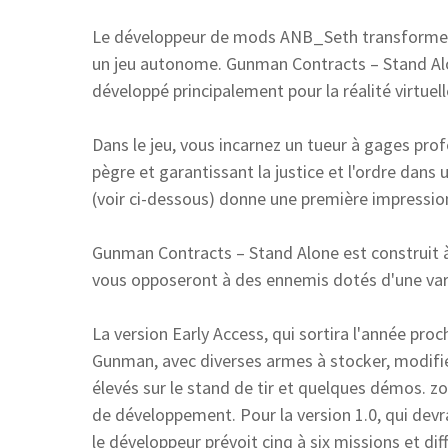
Le développeur de mods ANB_Seth transforme s
un jeu autonome. Gunman Contracts – Stand Alon
développé principalement pour la réalité virtue
Dans le jeu, vous incarnez un tueur à gages pro
pègre et garantissant la justice et l'ordre dan
(voir ci-dessous) donne une première impression
Gunman Contracts – Stand Alone est construit à
vous opposeront à des ennemis dotés d'une var
La version Early Access, qui sortira l'année proc
Gunman, avec diverses armes à stocker, modifier
élevés sur le stand de tir et quelques démos. 
de développement. Pour la version 1.0, qui devr
le développeur prévoit cinq à six missions et di