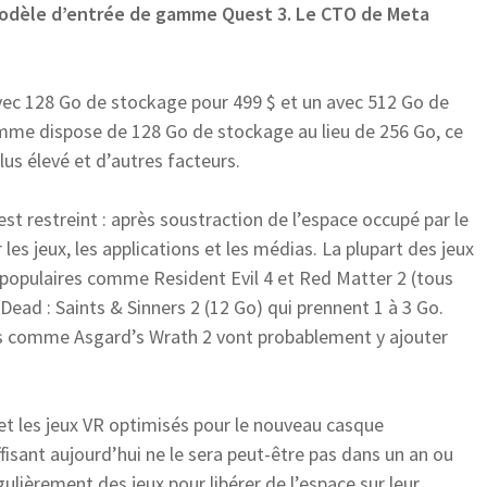
modèle d’entrée de gamme Quest 3. Le CTO de Meta
vec 128 Go de stockage pour 499 $ et un avec 512 Go de
amme dispose de 128 Go de stockage au lieu de 256 Go, ce
us élevé et d’autres facteurs.
 restreint : après soustraction de l’espace occupé par le
 les jeux, les applications et les médias. La plupart des jeux
R populaires comme Resident Evil 4 et Red Matter 2 (tous
Dead : Saints & Sinners 2 (12 Go) qui prennent 1 à 3 Go.
ters comme Asgard’s Wrath 2 vont probablement y ajouter
et les jeux VR optimisés pour le nouveau casque
fisant aujourd’hui ne le sera peut-être pas dans un an ou
égulièrement des jeux pour libérer de l’espace sur leur